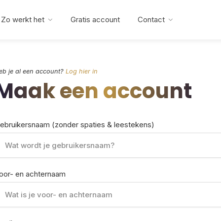
Zo werkt het
Gratis account
Contact
eb je al een account?
Log hier in
Maak een account
ebruikersnaam (zonder spaties & leestekens)
oor- en achternaam