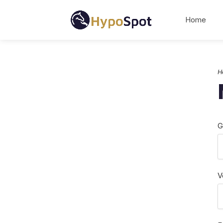
Home
H
G
V