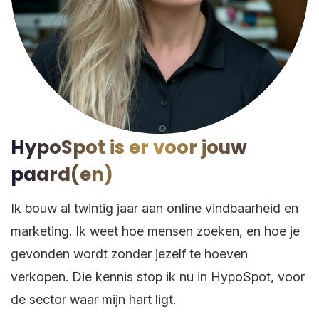
HypoSpot is er voor jouw
paard(en)
Maak een gratis account (in 2
Ik bouw al twintig jaar aan online vindbaarheid en
minuten) 👉
marketing. Ik weet hoe mensen zoeken, en hoe je
gevonden wordt zonder jezelf te hoeven
verkopen. Die kennis stop ik nu in HypoSpot, voor
de sector waar mijn hart ligt.