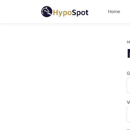
Home
H
G
V