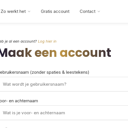
Zo werkt het
Gratis account
Contact
eb je al een account?
Log hier in
Maak een account
ebruikersnaam (zonder spaties & leestekens)
oor- en achternaam