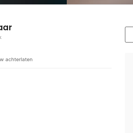
aar
k
w achterlaten