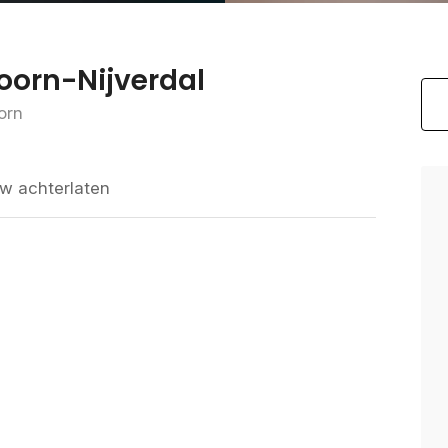
doorn-Nijverdal
orn
w achterlaten