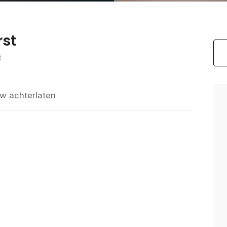
rst
t
w achterlaten