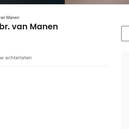
 van Manen
br. van Manen
w achterlaten