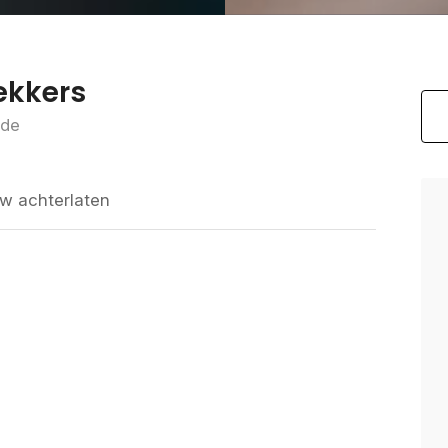
ekkers
rde
w achterlaten