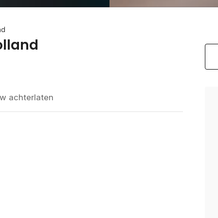
nd
lland
w achterlaten