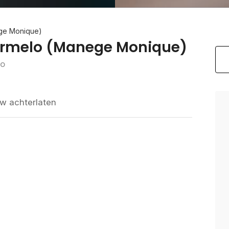
ege Monique)
Ermelo (Manege Monique)
lo
w achterlaten