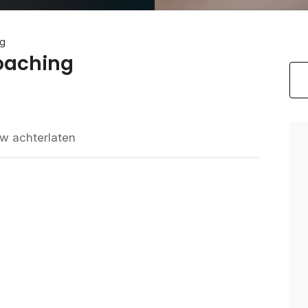
ng
oaching
w achterlaten